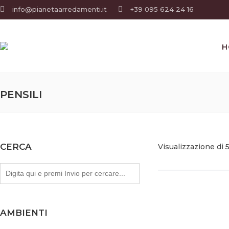
info@pianetaarredamenti.it
+39 095 624 24 16
H
PENSILI
CERCA
Visualizzazione di 5
AMBIENTI