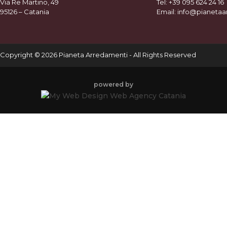
Via Re Martino, 49
Tel:
+39 095 624 24 16
95126 – Catania
Email: info@pianetaa
Copyright
©
2026 Pianeta Arredamenti - All Rights Reserved
powered by