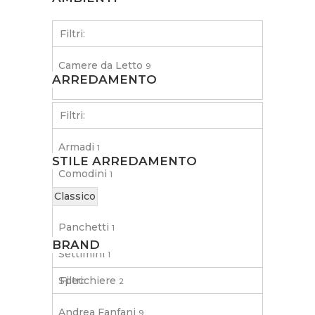
Filtri:
Camere da Letto
9
ARREDAMENTO
Filtri:
Armadi
1
STILE ARREDAMENTO
Comodini
1
Classico
Comò
1
Panchetti
1
BRAND
Settimini
1
Specchiere
Filtri:
2
Testate Letto
1
Andrea Fanfani
9