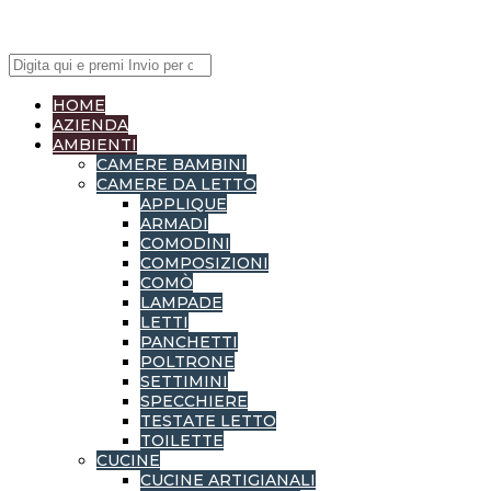
HOME
AZIENDA
AMBIENTI
CAMERE BAMBINI
CAMERE DA LETTO
APPLIQUE
ARMADI
COMODINI
COMPOSIZIONI
COMÒ
LAMPADE
LETTI
PANCHETTI
POLTRONE
SETTIMINI
SPECCHIERE
TESTATE LETTO
TOILETTE
CUCINE
CUCINE ARTIGIANALI