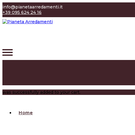
info@pianetaarredamenti.it
+39 095 624 24 16
0
was successfully added to your cart.
Home