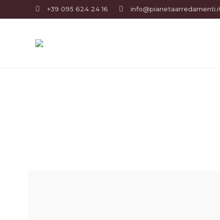
+39 095 624 24 16
info@pianetaarredamenti.i